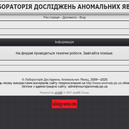
Реєстрація
•
Допомога
•
Вхід
Інформація
На форумі проводяться технічні роботи. Завітайте пізніше.
©
Лабораторія Досліджень Аномальних Явищ
, 2009—2025
ь-якому використанні матеріалів сайту гіперпосилання на
http://www.anomaly.pp.ua
обов
Зв'язок з адміністрацією сайту: admin[пошта]anomaly.pp.ua
Powered by
phpBB
© 2007 phpBB Group.