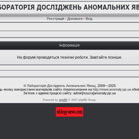
Реєстрація
•
Допомога
•
Вхід
Інформація
На форумі проводяться технічні роботи. Завітайте пізніше.
©
Лабораторія Досліджень Аномальних Явищ
, 2009—2025
ь-якому використанні матеріалів сайту гіперпосилання на
http://www.anomaly.pp.ua
обов
Зв'язок з адміністрацією сайту: admin[пошта]anomaly.pp.ua
Powered by
phpBB
© 2007 phpBB Group.