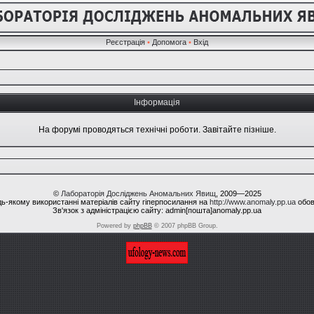
Реєстрація
•
Допомога
•
Вхід
Інформація
На форумі проводяться технічні роботи. Завітайте пізніше.
©
Лабораторія Досліджень Аномальних Явищ
, 2009—2025
ь-якому використанні матеріалів сайту гіперпосилання на
http://www.anomaly.pp.ua
обов
Зв'язок з адміністрацією сайту: admin[пошта]anomaly.pp.ua
Powered by
phpBB
© 2007 phpBB Group.