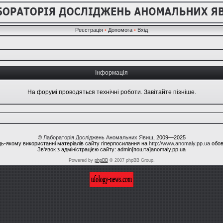
Реєстрація
•
Допомога
•
Вхід
Інформація
На форумі проводяться технічні роботи. Завітайте пізніше.
©
Лабораторія Досліджень Аномальних Явищ
, 2009—2025
ь-якому використанні матеріалів сайту гіперпосилання на
http://www.anomaly.pp.ua
обов
Зв'язок з адміністрацією сайту: admin[пошта]anomaly.pp.ua
Powered by
phpBB
© 2007 phpBB Group.