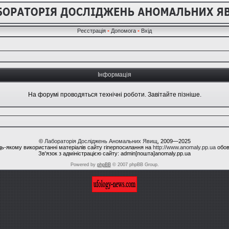
Реєстрація
•
Допомога
•
Вхід
Інформація
На форумі проводяться технічні роботи. Завітайте пізніше.
©
Лабораторія Досліджень Аномальних Явищ
, 2009—2025
ь-якому використанні матеріалів сайту гіперпосилання на
http://www.anomaly.pp.ua
обов
Зв'язок з адміністрацією сайту: admin[пошта]anomaly.pp.ua
Powered by
phpBB
© 2007 phpBB Group.