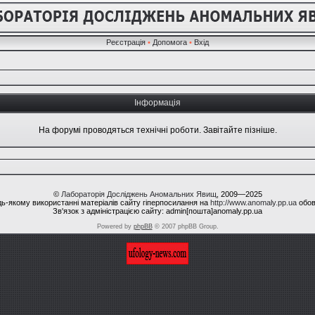
Реєстрація
•
Допомога
•
Вхід
Інформація
На форумі проводяться технічні роботи. Завітайте пізніше.
©
Лабораторія Досліджень Аномальних Явищ
, 2009—2025
ь-якому використанні матеріалів сайту гіперпосилання на
http://www.anomaly.pp.ua
обов
Зв'язок з адміністрацією сайту: admin[пошта]anomaly.pp.ua
Powered by
phpBB
© 2007 phpBB Group.