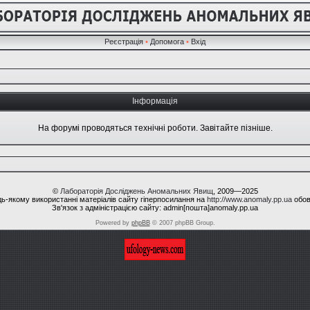
Реєстрація
•
Допомога
•
Вхід
Інформація
На форумі проводяться технічні роботи. Завітайте пізніше.
©
Лабораторія Досліджень Аномальних Явищ
, 2009—2025
ь-якому використанні матеріалів сайту гіперпосилання на
http://www.anomaly.pp.ua
обов
Зв'язок з адміністрацією сайту: admin[пошта]anomaly.pp.ua
Powered by
phpBB
© 2007 phpBB Group.