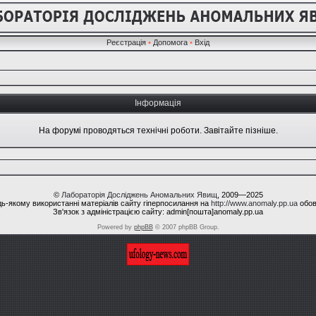
Реєстрація
•
Допомога
•
Вхід
Інформація
На форумі проводяться технічні роботи. Завітайте пізніше.
©
Лабораторія Досліджень Аномальних Явищ
, 2009—2025
ь-якому використанні матеріалів сайту гіперпосилання на
http://www.anomaly.pp.ua
обов
Зв'язок з адміністрацією сайту: admin[пошта]anomaly.pp.ua
Powered by
phpBB
© 2007 phpBB Group.