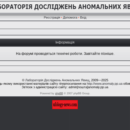
Реєстрація
•
Допомога
•
Вхід
Інформація
На форумі проводяться технічні роботи. Завітайте пізніше.
©
Лабораторія Досліджень Аномальних Явищ
, 2009—2025
ь-якому використанні матеріалів сайту гіперпосилання на
http://www.anomaly.pp.ua
обов
Зв'язок з адміністрацією сайту: admin[пошта]anomaly.pp.ua
Powered by
phpBB
© 2007 phpBB Group.