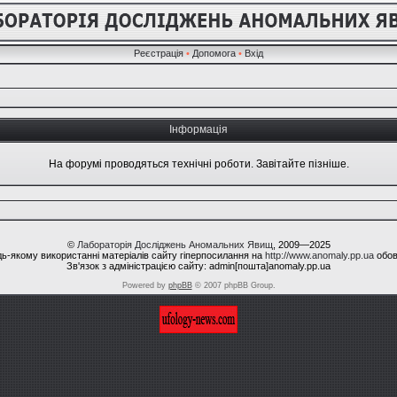
Реєстрація
•
Допомога
•
Вхід
Інформація
На форумі проводяться технічні роботи. Завітайте пізніше.
©
Лабораторія Досліджень Аномальних Явищ
, 2009—2025
ь-якому використанні матеріалів сайту гіперпосилання на
http://www.anomaly.pp.ua
обов
Зв'язок з адміністрацією сайту: admin[пошта]anomaly.pp.ua
Powered by
phpBB
© 2007 phpBB Group.