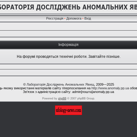
Реєстрація
•
Допомога
•
Вхід
Інформація
На форумі проводяться технічні роботи. Завітайте пізніше.
©
Лабораторія Досліджень Аномальних Явищ
, 2009—2025
ь-якому використанні матеріалів сайту гіперпосилання на
http://www.anomaly.pp.ua
обов
Зв'язок з адміністрацією сайту: admin[пошта]anomaly.pp.ua
Powered by
phpBB
© 2007 phpBB Group.