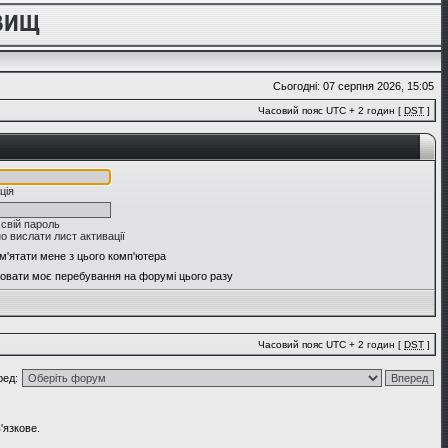
Сьогодні: 07 серпня 2026, 15:05
Часовий пояс UTC + 2 годин [
DST
]
ція
 свій пароль
о вислати лист активації
м'ятати мене з цього комп'ютера
овати моє перебування на форумі цього разу
Часовий пояс UTC + 2 годин [
DST
]
ред:
'язкове.