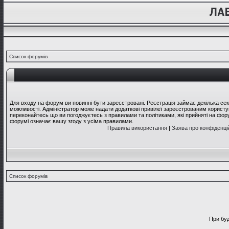
Список форумів
Для входу на форум ви повинні бути зареєстровані. Реєстрація займає декілька се
можливості. Адміністратор може надати додаткові привілеї зареєстрованим користув
переконайтесь що ви погоджуєтесь з правилами та політиками, які прийняті на фо
форумі означає вашу згоду з усіма правилами.
Правила використання
|
Заява про конфіденці
Список форумів
При буд