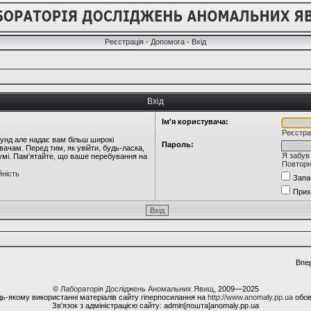
Реєстрація
•
Допомога
•
Вхід
Вхід
Ім'я користувача:
Реєстра
кунд але надає вам більш широкі
Пароль:
ачам. Перед тим, як увійти, будь-ласка,
Я забув
румі. Пам'ятайте, що ваше перебування на
Повторн
йність
Запа
Прих
Впе
©
Лабораторія Досліджень Аномальних Явищ
, 2009—2025
ь-якому використанні матеріалів сайту гіперпосилання на
http://www.anomaly.pp.ua
обов
Зв'язок з адміністрацією сайту: admin[пошта]anomaly.pp.ua