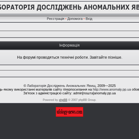
Реєстрація
•
Допомога
•
Вхід
Інформація
На форумі проводяться технічні роботи. Завітайте пізніше.
©
Лабораторія Досліджень Аномальних Явищ
, 2009—2025
ь-якому використанні матеріалів сайту гіперпосилання на
http://www.anomaly.pp.ua
обов
Зв'язок з адміністрацією сайту: admin[пошта]anomaly.pp.ua
Powered by
phpBB
© 2007 phpBB Group.