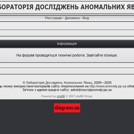
Реєстрація
•
Допомога
•
Вхід
Інформація
На форумі проводяться технічні роботи. Завітайте пізніше.
©
Лабораторія Досліджень Аномальних Явищ
, 2009—2025
ь-якому використанні матеріалів сайту гіперпосилання на
http://www.anomaly.pp.ua
обов
Зв'язок з адміністрацією сайту: admin[пошта]anomaly.pp.ua
Powered by
phpBB
© 2007 phpBB Group.