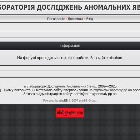
Реєстрація
•
Допомога
•
Вхід
Інформація
На форумі проводяться технічні роботи. Завітайте пізніше.
©
Лабораторія Досліджень Аномальних Явищ
, 2009—2025
ь-якому використанні матеріалів сайту гіперпосилання на
http://www.anomaly.pp.ua
обов
Зв'язок з адміністрацією сайту: admin[пошта]anomaly.pp.ua
Powered by
phpBB
© 2007 phpBB Group.