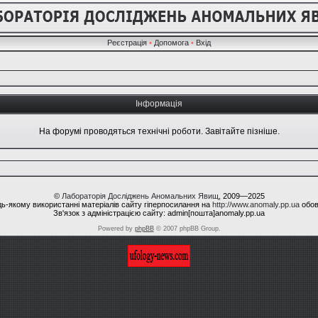
Реєстрація
•
Допомога
•
Вхід
Інформація
На форумі проводяться технічні роботи. Завітайте пізніше.
©
Лабораторія Досліджень Аномальних Явищ
, 2009—2025
ь-якому використанні матеріалів сайту гіперпосилання на
http://www.anomaly.pp.ua
обов
Зв'язок з адміністрацією сайту: admin[пошта]anomaly.pp.ua
Powered by
phpBB
© 2007 phpBB Group.