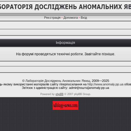
Реєстрація
•
Допомога
•
Вхід
Інформація
На форумі проводяться технічні роботи. Завітайте пізніше.
©
Лабораторія Досліджень Аномальних Явищ
, 2009—2025
ь-якому використанні матеріалів сайту гіперпосилання на
http://www.anomaly.pp.ua
обов
Зв'язок з адміністрацією сайту: admin[пошта]anomaly.pp.ua
Powered by
phpBB
© 2007 phpBB Group.