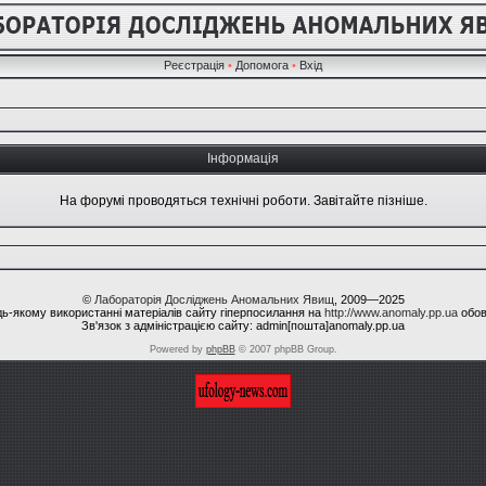
Реєстрація
•
Допомога
•
Вхід
Інформація
На форумі проводяться технічні роботи. Завітайте пізніше.
©
Лабораторія Досліджень Аномальних Явищ
, 2009—2025
ь-якому використанні матеріалів сайту гіперпосилання на
http://www.anomaly.pp.ua
обов
Зв'язок з адміністрацією сайту: admin[пошта]anomaly.pp.ua
Powered by
phpBB
© 2007 phpBB Group.