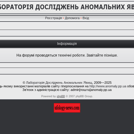
Реєстрація
•
Допомога
•
Вхід
Інформація
На форумі проводяться технічні роботи. Завітайте пізніше.
©
Лабораторія Досліджень Аномальних Явищ
, 2009—2025
ь-якому використанні матеріалів сайту гіперпосилання на
http://www.anomaly.pp.ua
обов
Зв'язок з адміністрацією сайту: admin[пошта]anomaly.pp.ua
Powered by
phpBB
© 2007 phpBB Group.