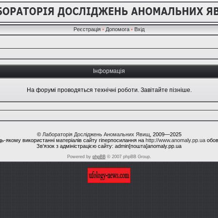
Реєстрація
•
Допомога
•
Вхід
Інформація
На форумі проводяться технічні роботи. Завітайте пізніше.
©
Лабораторія Досліджень Аномальних Явищ
, 2009—2025
ь-якому використанні матеріалів сайту гіперпосилання на
http://www.anomaly.pp.ua
обов
Зв'язок з адміністрацією сайту: admin[пошта]anomaly.pp.ua
Powered by
phpBB
© 2007 phpBB Group.