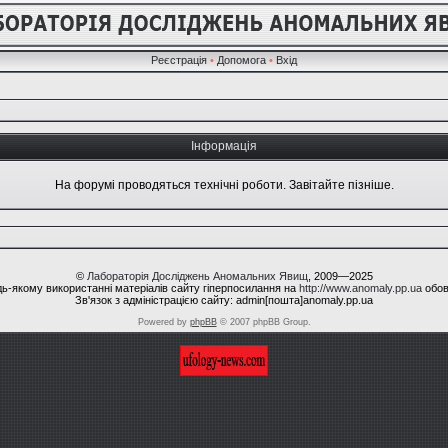
Реєстрація
•
Допомога
•
Вхід
Інформація
На форумі проводяться технічні роботи. Завітайте пізніше.
©
Лабораторія Досліджень Аномальних Явищ
, 2009—2025
ь-якому використанні матеріалів сайту гіперпосилання на
http://www.anomaly.pp.ua
обов
Зв'язок з адміністрацією сайту: admin[пошта]anomaly.pp.ua
Powered by
phpBB
© 2007 phpBB Group.