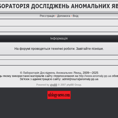
Реєстрація
•
Допомога
•
Вхід
Інформація
На форумі проводяться технічні роботи. Завітайте пізніше.
©
Лабораторія Досліджень Аномальних Явищ
, 2009—2025
ь-якому використанні матеріалів сайту гіперпосилання на
http://www.anomaly.pp.ua
обов
Зв'язок з адміністрацією сайту: admin[пошта]anomaly.pp.ua
Powered by
phpBB
© 2007 phpBB Group.