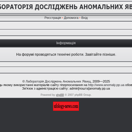
Реєстрація
•
Допомога
•
Вхід
Інформація
На форумі проводяться технічні роботи. Завітайте пізніше.
©
Лабораторія Досліджень Аномальних Явищ
, 2009—2025
ь-якому використанні матеріалів сайту гіперпосилання на
http://www.anomaly.pp.ua
обов
Зв'язок з адміністрацією сайту: admin[пошта]anomaly.pp.ua
Powered by
phpBB
© 2007 phpBB Group.